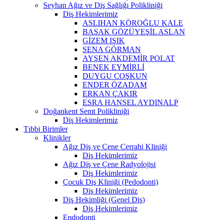
Seyhan Ağız ve Diş Sağlığı Polikliniği
Diş Hekimlerimiz
ASLIHAN KÖROĞLU KALE
BAŞAK GÖZÜYEŞİL ASLAN
GİZEM IŞIK
SENA GÖRMAN
AYŞEN AKDEMİR POLAT
BENEK EYMİRLİ
DUYGU COŞKUN
ENDER ÖZADAM
ERKAN ÇAKIR
ESRA HANSEL AYDINALP
Doğankent Semt Polikliniği
Diş Hekimlerimiz
Tıbbi Birimler
Klinikler
Ağız Diş ve Çene Cerrahi Kliniği
Diş Hekimlerimiz
Ağız Diş ve Çene Radyolojisi
Diş Hekimlerimiz
Çocuk Diş Kliniği (Pedodonti)
Diş Hekimlerimiz
Diş Hekimliği (Genel Diş)
Diş Hekimlerimiz
Endodonti