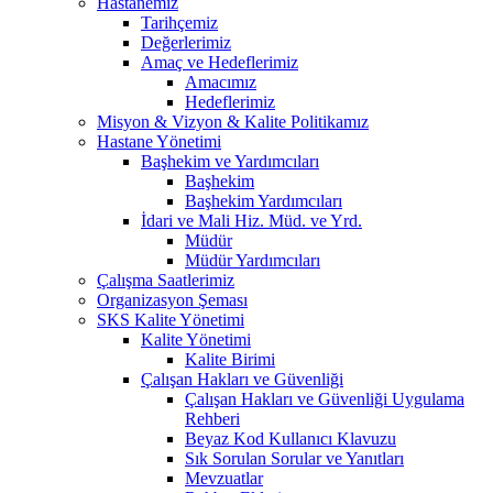
Hastanemiz
Tarihçemiz
Değerlerimiz
Amaç ve Hedeflerimiz
Amacımız
Hedeflerimiz
Misyon & Vizyon & Kalite Politikamız
Hastane Yönetimi
Başhekim ve Yardımcıları
Başhekim
Başhekim Yardımcıları
İdari ve Mali Hiz. Müd. ve Yrd.
Müdür
Müdür Yardımcıları
Çalışma Saatlerimiz
Organizasyon Şeması
SKS Kalite Yönetimi
Kalite Yönetimi
Kalite Birimi
Çalışan Hakları ve Güvenliği
Çalışan Hakları ve Güvenliği Uygulama
Rehberi
Beyaz Kod Kullanıcı Klavuzu
Sık Sorulan Sorular ve Yanıtları
Mevzuatlar