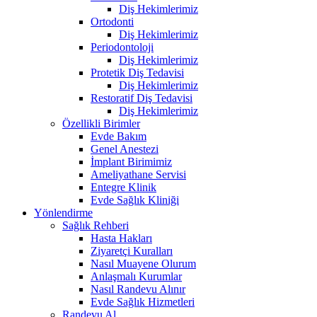
Diş Hekimlerimiz
Ortodonti
Diş Hekimlerimiz
Periodontoloji
Diş Hekimlerimiz
Protetik Diş Tedavisi
Diş Hekimlerimiz
Restoratif Diş Tedavisi
Diş Hekimlerimiz
Özellikli Birimler
Evde Bakım
Genel Anestezi
İmplant Birimimiz
Ameliyathane Servisi
Entegre Klinik
Evde Sağlık Kliniği
Yönlendirme
Sağlık Rehberi
Hasta Hakları
Ziyaretçi Kuralları
Nasıl Muayene Olurum
Anlaşmalı Kurumlar
Nasıl Randevu Alınır
Evde Sağlık Hizmetleri
Randevu Al