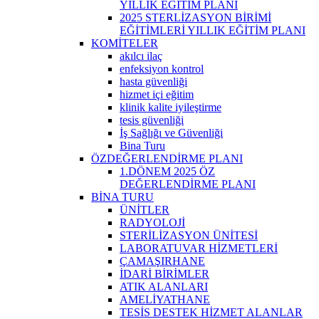
YILLIK EĞİTİM PLANI
2025 STERLİZASYON BİRİMİ
EĞİTİMLERİ YILLIK EĞİTİM PLANI
KOMİTELER
akılcı ilaç
enfeksiyon kontrol
hasta güvenliği
hizmet içi eğitim
klinik kalite iyileştirme
tesis güvenliği
İş Sağlığı ve Güvenliği
Bina Turu
ÖZDEĞERLENDİRME PLANI
1.DÖNEM 2025 ÖZ
DEĞERLENDİRME PLANI
BİNA TURU
ÜNİTLER
RADYOLOJİ
STERİLİZASYON ÜNİTESİ
LABORATUVAR HİZMETLERİ
ÇAMAŞIRHANE
İDARİ BİRİMLER
ATIK ALANLARI
AMELİYATHANE
TESİS DESTEK HİZMET ALANLAR