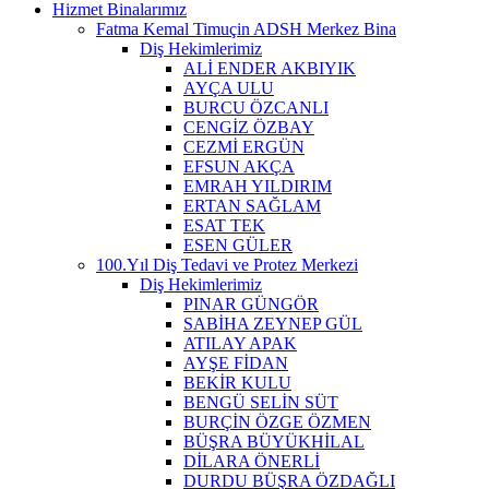
Hizmet Binalarımız
Fatma Kemal Timuçin ADSH Merkez Bina
Diş Hekimlerimiz
ALİ ENDER AKBIYIK
AYÇA ULU
BURCU ÖZCANLI
CENGİZ ÖZBAY
CEZMİ ERGÜN
EFSUN AKÇA
EMRAH YILDIRIM
ERTAN SAĞLAM
ESAT TEK
ESEN GÜLER
100.Yıl Diş Tedavi ve Protez Merkezi
Diş Hekimlerimiz
PINAR GÜNGÖR
SABİHA ZEYNEP GÜL
ATILAY APAK
AYŞE FİDAN
BEKİR KULU
BENGÜ SELİN SÜT
BURÇİN ÖZGE ÖZMEN
BÜŞRA BÜYÜKHİLAL
DİLARA ÖNERLİ
DURDU BÜŞRA ÖZDAĞLI