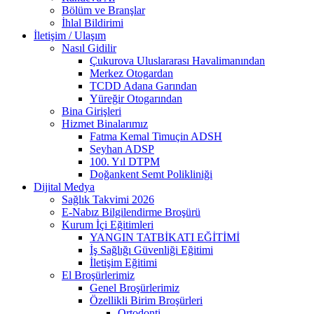
Bölüm ve Branşlar
İhlal Bildirimi
İletişim / Ulaşım
Nasıl Gidilir
Çukurova Uluslararası Havalimanından
Merkez Otogardan
TCDD Adana Garından
Yüreğir Otogarından
Bina Girişleri
Hizmet Binalarımız
Fatma Kemal Timuçin ADSH
Seyhan ADSP
100. Yıl DTPM
Doğankent Semt Polikliniği
Dijital Medya
Sağlık Takvimi 2026
E-Nabız Bilgilendirme Broşürü
Kurum İçi Eğitimleri
YANGIN TATBİKATI EĞİTİMİ
İş Sağlığı Güvenliği Eğitimi
İletişim Eğitimi
El Broşürlerimiz
Genel Broşürlerimiz
Özellikli Birim Broşürleri
Ortodonti