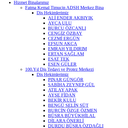
Hizmet Binalarımız
Fatma Kemal Timuçin ADSH Merkez Bina
Diş Hekimlerimiz
ALİ ENDER AKBIYIK
AYÇA ULU
BURCU ÖZCANLI
CENGİZ ÖZBAY
CEZMİ ERGÜN
EFSUN AKÇA
EMRAH YILDIRIM
ERTAN SAĞLAM
ESAT TEK
ESEN GÜLER
100.Yıl Diş Tedavi ve Protez Merkezi
Diş Hekimlerimiz
PINAR GÜNGÖR
SABİHA ZEYNEP GÜL
ATILAY APAK
AYŞE FİDAN
BEKİR KULU
BENGÜ SELİN SÜT
BURÇİN ÖZGE ÖZMEN
BÜŞRA BÜYÜKHİLAL
DİLARA ÖNERLİ
DURDU BÜŞRA ÖZDAĞLI