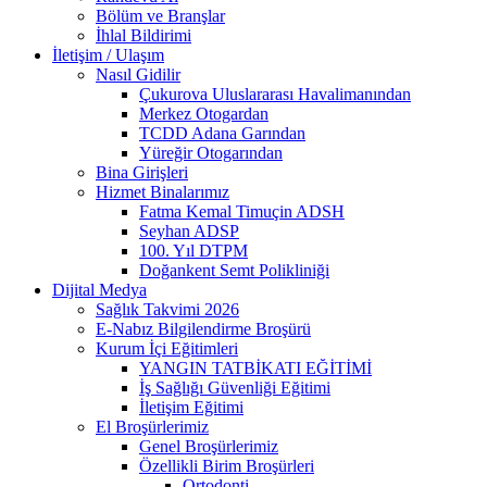
Bölüm ve Branşlar
İhlal Bildirimi
İletişim / Ulaşım
Nasıl Gidilir
Çukurova Uluslararası Havalimanından
Merkez Otogardan
TCDD Adana Garından
Yüreğir Otogarından
Bina Girişleri
Hizmet Binalarımız
Fatma Kemal Timuçin ADSH
Seyhan ADSP
100. Yıl DTPM
Doğankent Semt Polikliniği
Dijital Medya
Sağlık Takvimi 2026
E-Nabız Bilgilendirme Broşürü
Kurum İçi Eğitimleri
YANGIN TATBİKATI EĞİTİMİ
İş Sağlığı Güvenliği Eğitimi
İletişim Eğitimi
El Broşürlerimiz
Genel Broşürlerimiz
Özellikli Birim Broşürleri
Ortodonti