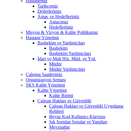
Hastanemiz
Tarihçemiz
Değerlerimiz
Amaç ve Hedeflerimiz
Amacımız
Hedeflerimiz
Misyon & Vizyon & Kalite Politikamız
Hastane Yönetimi
Başhekim ve Yardımcıları
Başhekim
Başhekim Yardımcıları
İdari ve Mali Hiz. Müd. ve Yrd.
Müdür
Müdür Yardımcıları
Çalışma Saatlerimiz
Organizasyon Şeması
SKS Kalite Yönetimi
Kalite Yönetimi
Kalite Birimi
Çalışan Hakları ve Güvenliği
Çalışan Hakları ve Güvenliği Uygulama
Rehberi
Beyaz Kod Kullanıcı Klavuzu
Sık Sorulan Sorular ve Yanıtları
Mevzuatlar