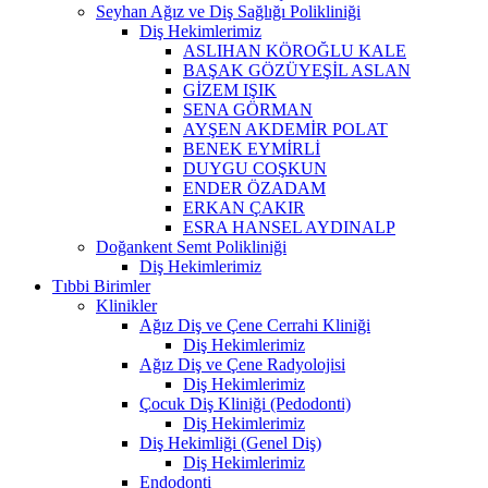
Seyhan Ağız ve Diş Sağlığı Polikliniği
Diş Hekimlerimiz
ASLIHAN KÖROĞLU KALE
BAŞAK GÖZÜYEŞİL ASLAN
GİZEM IŞIK
SENA GÖRMAN
AYŞEN AKDEMİR POLAT
BENEK EYMİRLİ
DUYGU COŞKUN
ENDER ÖZADAM
ERKAN ÇAKIR
ESRA HANSEL AYDINALP
Doğankent Semt Polikliniği
Diş Hekimlerimiz
Tıbbi Birimler
Klinikler
Ağız Diş ve Çene Cerrahi Kliniği
Diş Hekimlerimiz
Ağız Diş ve Çene Radyolojisi
Diş Hekimlerimiz
Çocuk Diş Kliniği (Pedodonti)
Diş Hekimlerimiz
Diş Hekimliği (Genel Diş)
Diş Hekimlerimiz
Endodonti