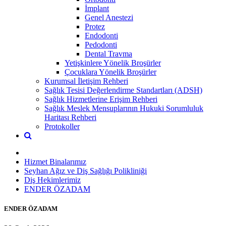
İmplant
Genel Anestezi
Protez
Endodonti
Pedodonti
Dental Travma
Yetişkinlere Yönelik Broşürler
Çocuklara Yönelik Broşürler
Kurumsal İletişim Rehberi
Sağlık Tesisi Değerlendirme Standartları (ADSH)
Sağlık Hizmetlerine Erişim Rehberi
Sağlık Meslek Mensuplarının Hukuki Sorumluluk
Haritası Rehberi
Protokoller
Hizmet Binalarımız
Seyhan Ağız ve Diş Sağlığı Polikliniği
Diş Hekimlerimiz
ENDER ÖZADAM
ENDER ÖZADAM