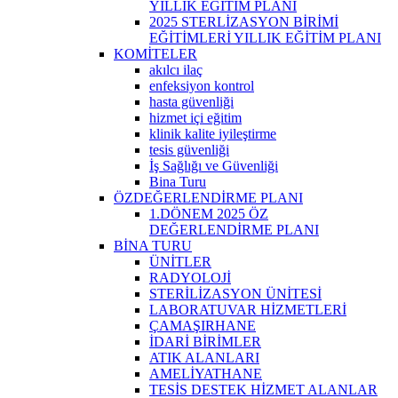
YILLIK EĞİTİM PLANI
2025 STERLİZASYON BİRİMİ
EĞİTİMLERİ YILLIK EĞİTİM PLANI
KOMİTELER
akılcı ilaç
enfeksiyon kontrol
hasta güvenliği
hizmet içi eğitim
klinik kalite iyileştirme
tesis güvenliği
İş Sağlığı ve Güvenliği
Bina Turu
ÖZDEĞERLENDİRME PLANI
1.DÖNEM 2025 ÖZ
DEĞERLENDİRME PLANI
BİNA TURU
ÜNİTLER
RADYOLOJİ
STERİLİZASYON ÜNİTESİ
LABORATUVAR HİZMETLERİ
ÇAMAŞIRHANE
İDARİ BİRİMLER
ATIK ALANLARI
AMELİYATHANE
TESİS DESTEK HİZMET ALANLAR