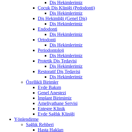
Diş Hekimlerimiz
Çocuk Diş Kliniği (Pedodonti)
Diş Hekimlerimiz
Diş Hekimliği (Genel Diş)
Diş Hekimlerimiz
Endodonti
Diş Hekimlerimiz
Ortodonti
Diş Hekimlerimiz
Periodontoloji
Diş Hekimlerimiz
Protetik Diş Tedavisi
Diş Hekimlerimiz
Restoratif Diş Tedavisi
Diş Hekimlerimiz
Özellikli Birimler
Evde Bakım
Genel Anestezi
İmplant Birimimiz
Ameliyathane Servisi
Entegre Klinik
Evde Sağlık Kliniği
Yönlendirme
Sağlık Rehberi
Hasta Hakları