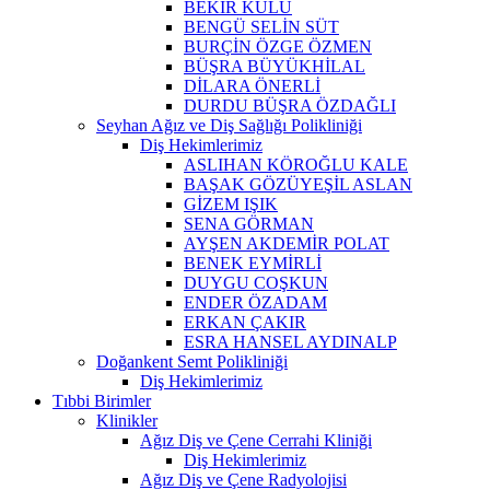
BEKİR KULU
BENGÜ SELİN SÜT
BURÇİN ÖZGE ÖZMEN
BÜŞRA BÜYÜKHİLAL
DİLARA ÖNERLİ
DURDU BÜŞRA ÖZDAĞLI
Seyhan Ağız ve Diş Sağlığı Polikliniği
Diş Hekimlerimiz
ASLIHAN KÖROĞLU KALE
BAŞAK GÖZÜYEŞİL ASLAN
GİZEM IŞIK
SENA GÖRMAN
AYŞEN AKDEMİR POLAT
BENEK EYMİRLİ
DUYGU COŞKUN
ENDER ÖZADAM
ERKAN ÇAKIR
ESRA HANSEL AYDINALP
Doğankent Semt Polikliniği
Diş Hekimlerimiz
Tıbbi Birimler
Klinikler
Ağız Diş ve Çene Cerrahi Kliniği
Diş Hekimlerimiz
Ağız Diş ve Çene Radyolojisi