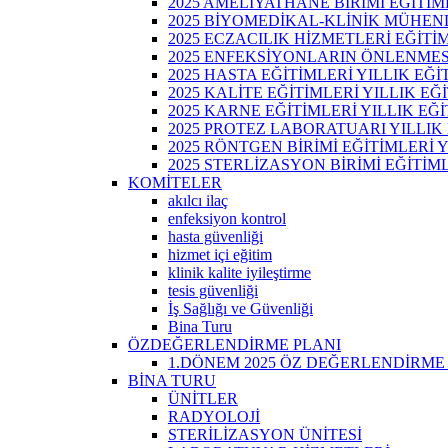
2025 AMELİYATHANE BİRİMİ EĞİTİM
2025 BİYOMEDİKAL-KLİNİK MÜHENDİ
2025 ECZACILIK HİZMETLERİ EĞİTİM
2025 ENFEKSİYONLARIN ÖNLENMESİ
2025 HASTA EĞİTİMLERİ YILLIK EĞİ
2025 KALİTE EĞİTİMLERİ YILLIK EĞ
2025 KARNE EĞİTİMLERİ YILLIK EĞİ
2025 PROTEZ LABORATUARI YILLIK 
2025 RÖNTGEN BİRİMİ EĞİTİMLERİ Y
2025 STERLİZASYON BİRİMİ EĞİTİML
KOMİTELER
akılcı ilaç
enfeksiyon kontrol
hasta güvenliği
hizmet içi eğitim
klinik kalite iyileştirme
tesis güvenliği
İş Sağlığı ve Güvenliği
Bina Turu
ÖZDEĞERLENDİRME PLANI
1.DÖNEM 2025 ÖZ DEĞERLENDİRME
BİNA TURU
ÜNİTLER
RADYOLOJİ
STERİLİZASYON ÜNİTESİ