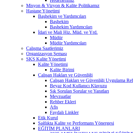
Hedeflerimiz
Misyon & Vizyon & Kalite Politikamız
Hastane Yönetimi
Başhekim ve Yardımcıları
Başhekim
Başhekim Yardımcıları
İdari ve Mali Hiz. Müd. ve Yrd.
Müdür
Müdür Yardımcıları
Çalışma Saatlerimiz
Organizasyon Şeması
SKS Kalite Yönetimi
Kalite Yönetimi
Kalite Birimi
Çalışan Hakları ve Güvenliği
Çalışan Hakları ve Güvenliği Uygulama Re
Beyaz Kod Kullanıcı Klavuzu
Sık Sorulan Sorular ve Yanıtları
Mevzuatlar
Rehber Ekleri
Afiş
Faydalı Linkler
Etik Kurul
Sağlıkta Kalite ve Performans Yönergesi
EĞİTİM PLANLARI