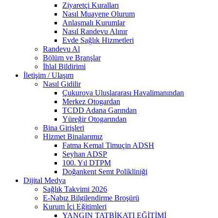
Ziyaretçi Kuralları
Nasıl Muayene Olurum
Anlaşmalı Kurumlar
Nasıl Randevu Alınır
Evde Sağlık Hizmetleri
Randevu Al
Bölüm ve Branşlar
İhlal Bildirimi
İletişim / Ulaşım
Nasıl Gidilir
Çukurova Uluslararası Havalimanından
Merkez Otogardan
TCDD Adana Garından
Yüreğir Otogarından
Bina Girişleri
Hizmet Binalarımız
Fatma Kemal Timuçin ADSH
Seyhan ADSP
100. Yıl DTPM
Doğankent Semt Polikliniği
Dijital Medya
Sağlık Takvimi 2026
E-Nabız Bilgilendirme Broşürü
Kurum İçi Eğitimleri
YANGIN TATBİKATI EĞİTİMİ