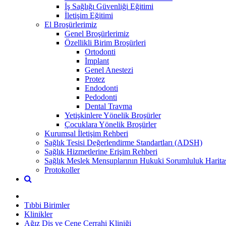
İş Sağlığı Güvenliği Eğitimi
İletişim Eğitimi
El Broşürlerimiz
Genel Broşürlerimiz
Özellikli Birim Broşürleri
Ortodonti
İmplant
Genel Anestezi
Protez
Endodonti
Pedodonti
Dental Travma
Yetişkinlere Yönelik Broşürler
Çocuklara Yönelik Broşürler
Kurumsal İletişim Rehberi
Sağlık Tesisi Değerlendirme Standartları (ADSH)
Sağlık Hizmetlerine Erişim Rehberi
Sağlık Meslek Mensuplarının Hukuki Sorumluluk Harita
Protokoller
Tıbbi Birimler
Klinikler
Ağız Diş ve Çene Cerrahi Kliniği