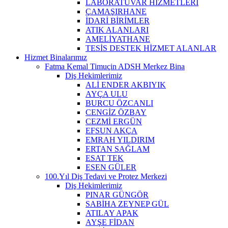
LABORATUVAR HİZMETLERİ
ÇAMAŞIRHANE
İDARİ BİRİMLER
ATIK ALANLARI
AMELİYATHANE
TESİS DESTEK HİZMET ALANLAR
Hizmet Binalarımız
Fatma Kemal Timuçin ADSH Merkez Bina
Diş Hekimlerimiz
ALİ ENDER AKBIYIK
AYÇA ULU
BURCU ÖZCANLI
CENGİZ ÖZBAY
CEZMİ ERGÜN
EFSUN AKÇA
EMRAH YILDIRIM
ERTAN SAĞLAM
ESAT TEK
ESEN GÜLER
100.Yıl Diş Tedavi ve Protez Merkezi
Diş Hekimlerimiz
PINAR GÜNGÖR
SABİHA ZEYNEP GÜL
ATILAY APAK
AYŞE FİDAN