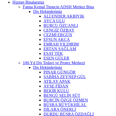
Hizmet Binalarımız
Fatma Kemal Timuçin ADSH Merkez Bina
Diş Hekimlerimiz
ALİ ENDER AKBIYIK
AYÇA ULU
BURCU ÖZCANLI
CENGİZ ÖZBAY
CEZMİ ERGÜN
EFSUN AKÇA
EMRAH YILDIRIM
ERTAN SAĞLAM
ESAT TEK
ESEN GÜLER
100.Yıl Diş Tedavi ve Protez Merkezi
Diş Hekimlerimiz
PINAR GÜNGÖR
SABİHA ZEYNEP GÜL
ATILAY APAK
AYŞE FİDAN
BEKİR KULU
BENGÜ SELİN SÜT
BURÇİN ÖZGE ÖZMEN
BÜŞRA BÜYÜKHİLAL
DİLARA ÖNERLİ
DURDU BÜŞRA ÖZDAĞLI