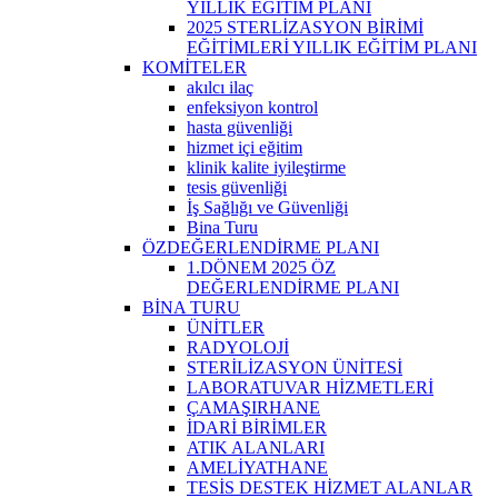
YILLIK EĞİTİM PLANI
2025 STERLİZASYON BİRİMİ
EĞİTİMLERİ YILLIK EĞİTİM PLANI
KOMİTELER
akılcı ilaç
enfeksiyon kontrol
hasta güvenliği
hizmet içi eğitim
klinik kalite iyileştirme
tesis güvenliği
İş Sağlığı ve Güvenliği
Bina Turu
ÖZDEĞERLENDİRME PLANI
1.DÖNEM 2025 ÖZ
DEĞERLENDİRME PLANI
BİNA TURU
ÜNİTLER
RADYOLOJİ
STERİLİZASYON ÜNİTESİ
LABORATUVAR HİZMETLERİ
ÇAMAŞIRHANE
İDARİ BİRİMLER
ATIK ALANLARI
AMELİYATHANE
TESİS DESTEK HİZMET ALANLAR