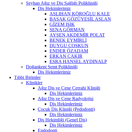
Seyhan Ağız ve Diş Sağlığı Polikliniği
Diş Hekimlerimiz
ASLIHAN KÖROĞLU KALE
BAŞAK GÖZÜYEŞİL ASLAN
GİZEM IŞIK
SENA GÖRMAN
AYŞEN AKDEMİR POLAT
BENEK EYMİRLİ
DUYGU COŞKUN
ENDER ÖZADAM
ERKAN ÇAKIR
ESRA HANSEL AYDINALP
Doğankent Semt Polikliniği
Diş Hekimlerimiz
Tıbbi Birimler
Klinikler
Ağız Diş ve Çene Cerrahi Kliniği
Diş Hekimlerimiz
Ağız Diş ve Çene Radyolojisi
Diş Hekimlerimiz
Çocuk Diş Kliniği (Pedodonti)
Diş Hekimlerimiz
Diş Hekimliği (Genel Diş)
Diş Hekimlerimiz
Endodonti