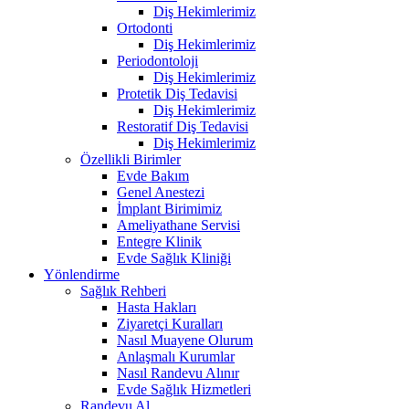
Diş Hekimlerimiz
Ortodonti
Diş Hekimlerimiz
Periodontoloji
Diş Hekimlerimiz
Protetik Diş Tedavisi
Diş Hekimlerimiz
Restoratif Diş Tedavisi
Diş Hekimlerimiz
Özellikli Birimler
Evde Bakım
Genel Anestezi
İmplant Birimimiz
Ameliyathane Servisi
Entegre Klinik
Evde Sağlık Kliniği
Yönlendirme
Sağlık Rehberi
Hasta Hakları
Ziyaretçi Kuralları
Nasıl Muayene Olurum
Anlaşmalı Kurumlar
Nasıl Randevu Alınır
Evde Sağlık Hizmetleri
Randevu Al