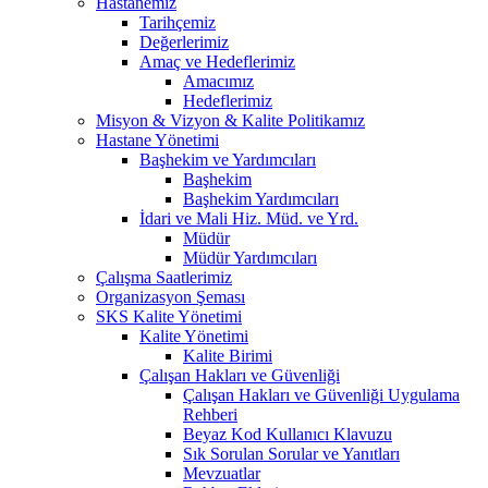
Hastanemiz
Tarihçemiz
Değerlerimiz
Amaç ve Hedeflerimiz
Amacımız
Hedeflerimiz
Misyon & Vizyon & Kalite Politikamız
Hastane Yönetimi
Başhekim ve Yardımcıları
Başhekim
Başhekim Yardımcıları
İdari ve Mali Hiz. Müd. ve Yrd.
Müdür
Müdür Yardımcıları
Çalışma Saatlerimiz
Organizasyon Şeması
SKS Kalite Yönetimi
Kalite Yönetimi
Kalite Birimi
Çalışan Hakları ve Güvenliği
Çalışan Hakları ve Güvenliği Uygulama
Rehberi
Beyaz Kod Kullanıcı Klavuzu
Sık Sorulan Sorular ve Yanıtları
Mevzuatlar