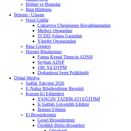
Bölüm ve Branşlar
İhlal Bildirimi
İletişim / Ulaşım
Nasıl Gidilir
Çukurova Uluslararası Havalimanından
Merkez Otogardan
TCDD Adana Garından
Yüreğir Otogarından
Bina Girişleri
Hizmet Binalarımız
Fatma Kemal Timuçin ADSH
Seyhan ADSP
100. Yıl DTPM
Doğankent Semt Polikliniği
Dijital Medya
Sağlık Takvimi 2026
E-Nabız Bilgilendirme Broşürü
Kurum İçi Eğitimleri
YANGIN TATBİKATI EĞİTİMİ
İş Sağlığı Güvenliği Eğitimi
İletişim Eğitimi
El Broşürlerimiz
Genel Broşürlerimiz
Özellikli Birim Broşürleri
Ortodonti