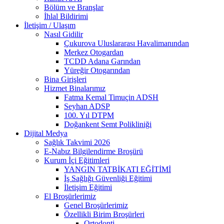
Bölüm ve Branşlar
İhlal Bildirimi
İletişim / Ulaşım
Nasıl Gidilir
Çukurova Uluslararası Havalimanından
Merkez Otogardan
TCDD Adana Garından
Yüreğir Otogarından
Bina Girişleri
Hizmet Binalarımız
Fatma Kemal Timuçin ADSH
Seyhan ADSP
100. Yıl DTPM
Doğankent Semt Polikliniği
Dijital Medya
Sağlık Takvimi 2026
E-Nabız Bilgilendirme Broşürü
Kurum İçi Eğitimleri
YANGIN TATBİKATI EĞİTİMİ
İş Sağlığı Güvenliği Eğitimi
İletişim Eğitimi
El Broşürlerimiz
Genel Broşürlerimiz
Özellikli Birim Broşürleri
Ortodonti