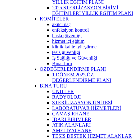
YILLIK EĞİTİM PLANI
2025 STERLİZASYON BİRİMİ
EĞİTİMLERİ YILLIK EĞİTİM PLANI
KOMİTELER
akılcı ilaç
enfeksiyon kontrol
hasta güvenliği
hizmet içi eğitim
klinik kalite iyileştirme
tesis güvenliği
İş Sağlığı ve Güvenliği
Bina Turu
ÖZDEĞERLENDİRME PLANI
1.DÖNEM 2025 ÖZ
DEĞERLENDİRME PLANI
BİNA TURU
ÜNİTLER
RADYOLOJİ
STERİLİZASYON ÜNİTESİ
LABORATUVAR HİZMETLERİ
ÇAMAŞIRHANE
İDARİ BİRİMLER
ATIK ALANLARI
AMELİYATHANE
TESİS DESTEK HİZMET ALANLAR