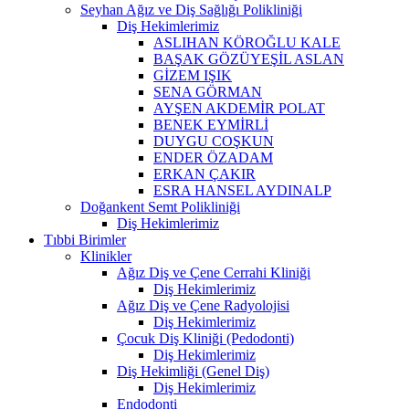
Seyhan Ağız ve Diş Sağlığı Polikliniği
Diş Hekimlerimiz
ASLIHAN KÖROĞLU KALE
BAŞAK GÖZÜYEŞİL ASLAN
GİZEM IŞIK
SENA GÖRMAN
AYŞEN AKDEMİR POLAT
BENEK EYMİRLİ
DUYGU COŞKUN
ENDER ÖZADAM
ERKAN ÇAKIR
ESRA HANSEL AYDINALP
Doğankent Semt Polikliniği
Diş Hekimlerimiz
Tıbbi Birimler
Klinikler
Ağız Diş ve Çene Cerrahi Kliniği
Diş Hekimlerimiz
Ağız Diş ve Çene Radyolojisi
Diş Hekimlerimiz
Çocuk Diş Kliniği (Pedodonti)
Diş Hekimlerimiz
Diş Hekimliği (Genel Diş)
Diş Hekimlerimiz
Endodonti