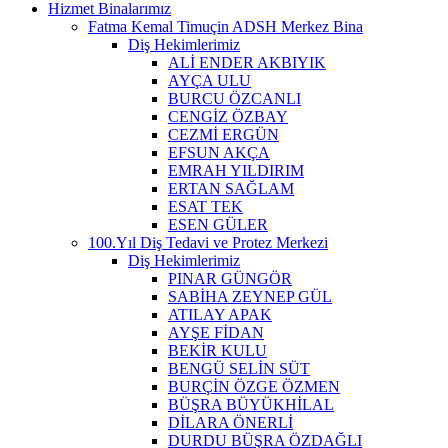
Hizmet Binalarımız
Fatma Kemal Timuçin ADSH Merkez Bina
Diş Hekimlerimiz
ALİ ENDER AKBIYIK
AYÇA ULU
BURCU ÖZCANLI
CENGİZ ÖZBAY
CEZMİ ERGÜN
EFSUN AKÇA
EMRAH YILDIRIM
ERTAN SAĞLAM
ESAT TEK
ESEN GÜLER
100.Yıl Diş Tedavi ve Protez Merkezi
Diş Hekimlerimiz
PINAR GÜNGÖR
SABİHA ZEYNEP GÜL
ATILAY APAK
AYŞE FİDAN
BEKİR KULU
BENGÜ SELİN SÜT
BURÇİN ÖZGE ÖZMEN
BÜŞRA BÜYÜKHİLAL
DİLARA ÖNERLİ
DURDU BÜŞRA ÖZDAĞLI