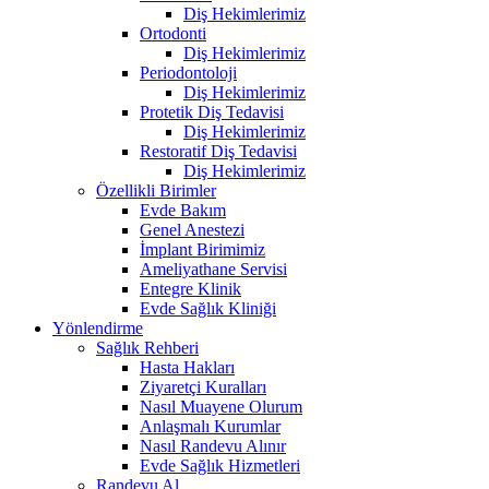
Diş Hekimlerimiz
Ortodonti
Diş Hekimlerimiz
Periodontoloji
Diş Hekimlerimiz
Protetik Diş Tedavisi
Diş Hekimlerimiz
Restoratif Diş Tedavisi
Diş Hekimlerimiz
Özellikli Birimler
Evde Bakım
Genel Anestezi
İmplant Birimimiz
Ameliyathane Servisi
Entegre Klinik
Evde Sağlık Kliniği
Yönlendirme
Sağlık Rehberi
Hasta Hakları
Ziyaretçi Kuralları
Nasıl Muayene Olurum
Anlaşmalı Kurumlar
Nasıl Randevu Alınır
Evde Sağlık Hizmetleri
Randevu Al