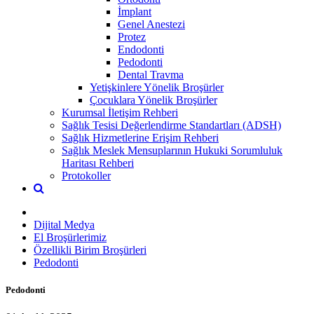
İmplant
Genel Anestezi
Protez
Endodonti
Pedodonti
Dental Travma
Yetişkinlere Yönelik Broşürler
Çocuklara Yönelik Broşürler
Kurumsal İletişim Rehberi
Sağlık Tesisi Değerlendirme Standartları (ADSH)
Sağlık Hizmetlerine Erişim Rehberi
Sağlık Meslek Mensuplarının Hukuki Sorumluluk
Haritası Rehberi
Protokoller
Dijital Medya
El Broşürlerimiz
Özellikli Birim Broşürleri
Pedodonti
Pedodonti