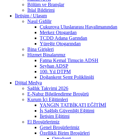
Bölüm ve Branşlar
İhlal Bildirimi
İletişim / Ulaşım
Nasıl Gidilir
Çukurova Uluslararası Havalimanından
Merkez Otogardan
TCDD Adana Garından
Yüreğir Otogarından
Bina Girişleri
Hizmet Binalarımız
Fatma Kemal Timuçin ADSH
Seyhan ADSP
100. Yıl DTPM
Doğankent Semt Polikliniği
Dijital Medya
Sağlık Takvimi 2026
E-Nabız Bilgilendirme Broşürü
Kurum İçi Eğitimleri
YANGIN TATBİKATI EĞİTİMİ
İş Sağlığı Güvenliği Eğitimi
İletişim Eğitimi
El Broşürlerimiz
Genel Broşürlerimiz
Özellikli Birim Broşürleri
Ortodonti