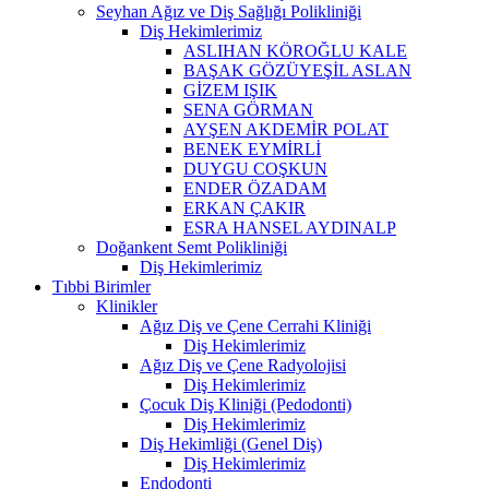
Seyhan Ağız ve Diş Sağlığı Polikliniği
Diş Hekimlerimiz
ASLIHAN KÖROĞLU KALE
BAŞAK GÖZÜYEŞİL ASLAN
GİZEM IŞIK
SENA GÖRMAN
AYŞEN AKDEMİR POLAT
BENEK EYMİRLİ
DUYGU COŞKUN
ENDER ÖZADAM
ERKAN ÇAKIR
ESRA HANSEL AYDINALP
Doğankent Semt Polikliniği
Diş Hekimlerimiz
Tıbbi Birimler
Klinikler
Ağız Diş ve Çene Cerrahi Kliniği
Diş Hekimlerimiz
Ağız Diş ve Çene Radyolojisi
Diş Hekimlerimiz
Çocuk Diş Kliniği (Pedodonti)
Diş Hekimlerimiz
Diş Hekimliği (Genel Diş)
Diş Hekimlerimiz
Endodonti