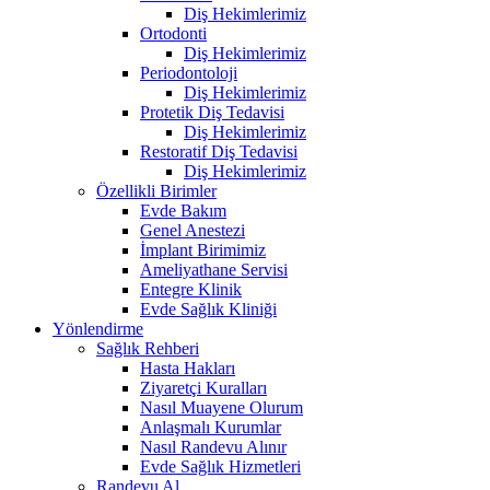
Diş Hekimlerimiz
Ortodonti
Diş Hekimlerimiz
Periodontoloji
Diş Hekimlerimiz
Protetik Diş Tedavisi
Diş Hekimlerimiz
Restoratif Diş Tedavisi
Diş Hekimlerimiz
Özellikli Birimler
Evde Bakım
Genel Anestezi
İmplant Birimimiz
Ameliyathane Servisi
Entegre Klinik
Evde Sağlık Kliniği
Yönlendirme
Sağlık Rehberi
Hasta Hakları
Ziyaretçi Kuralları
Nasıl Muayene Olurum
Anlaşmalı Kurumlar
Nasıl Randevu Alınır
Evde Sağlık Hizmetleri
Randevu Al