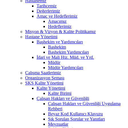
Hastanemiz
Tarihçemiz
Değerlerimiz
Amaç ve Hedeflerimiz
Amacımız
Hedeflerimiz
Misyon & Vizyon & Kalite Politikamız
Hastane Yönetimi
Başhekim ve Yardımcıları
Başhekim
Başhekim Yardımcıları
İdari ve Mali Hiz. Müd. ve Yrd.
Müdür
Müdür Yardımcıları
Çalışma Saatlerimiz
Organizasyon Şeması
SKS Kalite Yönetimi
Kalite Yönetimi
Kalite Birimi
Çalışan Hakları ve Güvenliği
Çalışan Hakları ve Güvenliği Uygulama
Rehberi
Beyaz Kod Kullanıcı Klavuzu
Sık Sorulan Sorular ve Yanıtları
Mevzuatlar