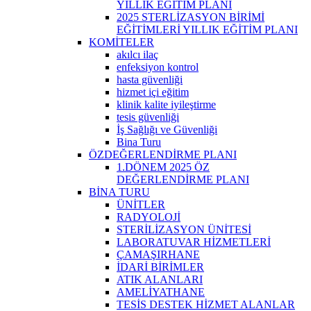
YILLIK EĞİTİM PLANI
2025 STERLİZASYON BİRİMİ
EĞİTİMLERİ YILLIK EĞİTİM PLANI
KOMİTELER
akılcı ilaç
enfeksiyon kontrol
hasta güvenliği
hizmet içi eğitim
klinik kalite iyileştirme
tesis güvenliği
İş Sağlığı ve Güvenliği
Bina Turu
ÖZDEĞERLENDİRME PLANI
1.DÖNEM 2025 ÖZ
DEĞERLENDİRME PLANI
BİNA TURU
ÜNİTLER
RADYOLOJİ
STERİLİZASYON ÜNİTESİ
LABORATUVAR HİZMETLERİ
ÇAMAŞIRHANE
İDARİ BİRİMLER
ATIK ALANLARI
AMELİYATHANE
TESİS DESTEK HİZMET ALANLAR