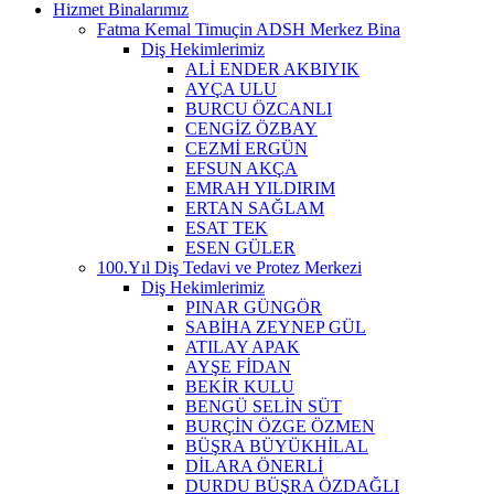
Hizmet Binalarımız
Fatma Kemal Timuçin ADSH Merkez Bina
Diş Hekimlerimiz
ALİ ENDER AKBIYIK
AYÇA ULU
BURCU ÖZCANLI
CENGİZ ÖZBAY
CEZMİ ERGÜN
EFSUN AKÇA
EMRAH YILDIRIM
ERTAN SAĞLAM
ESAT TEK
ESEN GÜLER
100.Yıl Diş Tedavi ve Protez Merkezi
Diş Hekimlerimiz
PINAR GÜNGÖR
SABİHA ZEYNEP GÜL
ATILAY APAK
AYŞE FİDAN
BEKİR KULU
BENGÜ SELİN SÜT
BURÇİN ÖZGE ÖZMEN
BÜŞRA BÜYÜKHİLAL
DİLARA ÖNERLİ
DURDU BÜŞRA ÖZDAĞLI