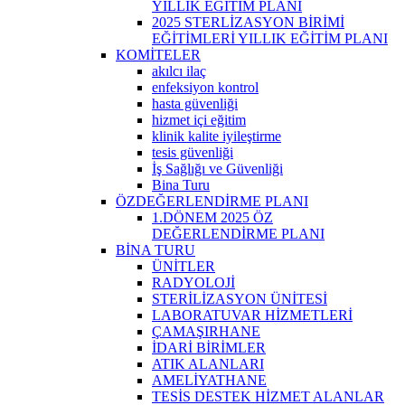
YILLIK EĞİTİM PLANI
2025 STERLİZASYON BİRİMİ
EĞİTİMLERİ YILLIK EĞİTİM PLANI
KOMİTELER
akılcı ilaç
enfeksiyon kontrol
hasta güvenliği
hizmet içi eğitim
klinik kalite iyileştirme
tesis güvenliği
İş Sağlığı ve Güvenliği
Bina Turu
ÖZDEĞERLENDİRME PLANI
1.DÖNEM 2025 ÖZ
DEĞERLENDİRME PLANI
BİNA TURU
ÜNİTLER
RADYOLOJİ
STERİLİZASYON ÜNİTESİ
LABORATUVAR HİZMETLERİ
ÇAMAŞIRHANE
İDARİ BİRİMLER
ATIK ALANLARI
AMELİYATHANE
TESİS DESTEK HİZMET ALANLAR