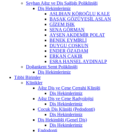
Seyhan Ağız ve Diş Sağlığı Polikliniği
Diş Hekimlerimiz
ASLIHAN KÖROĞLU KALE
BAŞAK GÖZÜYEŞİL ASLAN
GİZEM IŞIK
SENA GÖRMAN
AYŞEN AKDEMİR POLAT
BENEK EYMİRLİ
DUYGU COŞKUN
ENDER ÖZADAM
ERKAN ÇAKIR
ESRA HANSEL AYDINALP
Doğankent Semt Polikliniği
Diş Hekimlerimiz
Tıbbi Birimler
Klinikler
Ağız Diş ve Çene Cerrahi Kliniği
Diş Hekimlerimiz
Ağız Diş ve Çene Radyolojisi
Diş Hekimlerimiz
Çocuk Diş Kliniği (Pedodonti)
Diş Hekimlerimiz
Diş Hekimliği (Genel Diş)
Diş Hekimlerimiz
Endodonti