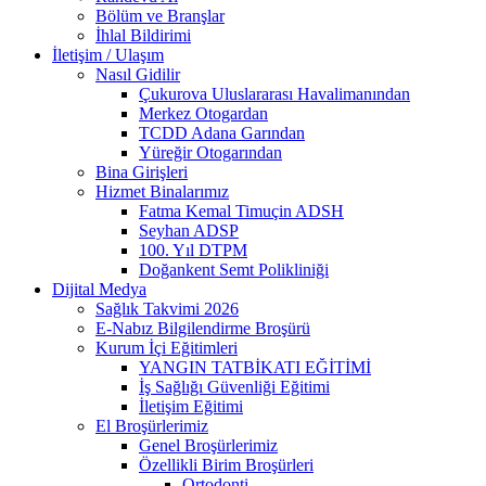
Bölüm ve Branşlar
İhlal Bildirimi
İletişim / Ulaşım
Nasıl Gidilir
Çukurova Uluslararası Havalimanından
Merkez Otogardan
TCDD Adana Garından
Yüreğir Otogarından
Bina Girişleri
Hizmet Binalarımız
Fatma Kemal Timuçin ADSH
Seyhan ADSP
100. Yıl DTPM
Doğankent Semt Polikliniği
Dijital Medya
Sağlık Takvimi 2026
E-Nabız Bilgilendirme Broşürü
Kurum İçi Eğitimleri
YANGIN TATBİKATI EĞİTİMİ
İş Sağlığı Güvenliği Eğitimi
İletişim Eğitimi
El Broşürlerimiz
Genel Broşürlerimiz
Özellikli Birim Broşürleri
Ortodonti