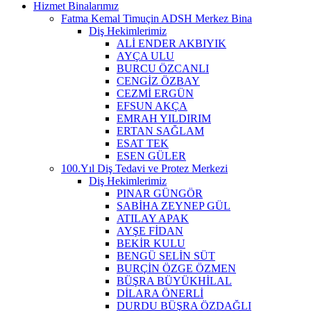
Hizmet Binalarımız
Fatma Kemal Timuçin ADSH Merkez Bina
Diş Hekimlerimiz
ALİ ENDER AKBIYIK
AYÇA ULU
BURCU ÖZCANLI
CENGİZ ÖZBAY
CEZMİ ERGÜN
EFSUN AKÇA
EMRAH YILDIRIM
ERTAN SAĞLAM
ESAT TEK
ESEN GÜLER
100.Yıl Diş Tedavi ve Protez Merkezi
Diş Hekimlerimiz
PINAR GÜNGÖR
SABİHA ZEYNEP GÜL
ATILAY APAK
AYŞE FİDAN
BEKİR KULU
BENGÜ SELİN SÜT
BURÇİN ÖZGE ÖZMEN
BÜŞRA BÜYÜKHİLAL
DİLARA ÖNERLİ
DURDU BÜŞRA ÖZDAĞLI