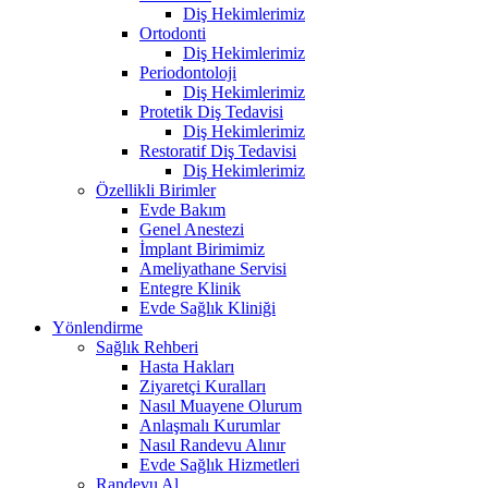
Diş Hekimlerimiz
Ortodonti
Diş Hekimlerimiz
Periodontoloji
Diş Hekimlerimiz
Protetik Diş Tedavisi
Diş Hekimlerimiz
Restoratif Diş Tedavisi
Diş Hekimlerimiz
Özellikli Birimler
Evde Bakım
Genel Anestezi
İmplant Birimimiz
Ameliyathane Servisi
Entegre Klinik
Evde Sağlık Kliniği
Yönlendirme
Sağlık Rehberi
Hasta Hakları
Ziyaretçi Kuralları
Nasıl Muayene Olurum
Anlaşmalı Kurumlar
Nasıl Randevu Alınır
Evde Sağlık Hizmetleri
Randevu Al