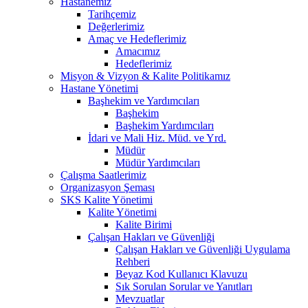
Hastanemiz
Tarihçemiz
Değerlerimiz
Amaç ve Hedeflerimiz
Amacımız
Hedeflerimiz
Misyon & Vizyon & Kalite Politikamız
Hastane Yönetimi
Başhekim ve Yardımcıları
Başhekim
Başhekim Yardımcıları
İdari ve Mali Hiz. Müd. ve Yrd.
Müdür
Müdür Yardımcıları
Çalışma Saatlerimiz
Organizasyon Şeması
SKS Kalite Yönetimi
Kalite Yönetimi
Kalite Birimi
Çalışan Hakları ve Güvenliği
Çalışan Hakları ve Güvenliği Uygulama
Rehberi
Beyaz Kod Kullanıcı Klavuzu
Sık Sorulan Sorular ve Yanıtları
Mevzuatlar