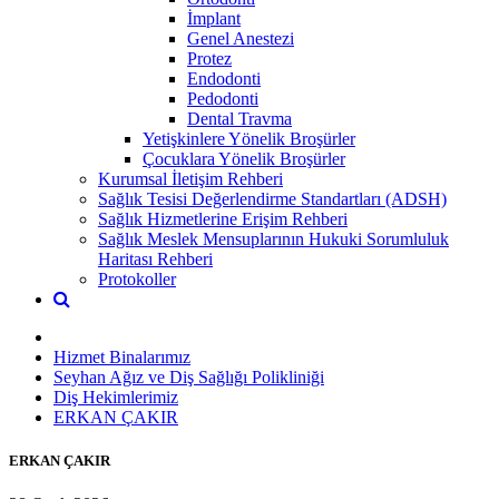
İmplant
Genel Anestezi
Protez
Endodonti
Pedodonti
Dental Travma
Yetişkinlere Yönelik Broşürler
Çocuklara Yönelik Broşürler
Kurumsal İletişim Rehberi
Sağlık Tesisi Değerlendirme Standartları (ADSH)
Sağlık Hizmetlerine Erişim Rehberi
Sağlık Meslek Mensuplarının Hukuki Sorumluluk
Haritası Rehberi
Protokoller
Hizmet Binalarımız
Seyhan Ağız ve Diş Sağlığı Polikliniği
Diş Hekimlerimiz
ERKAN ÇAKIR
ERKAN ÇAKIR