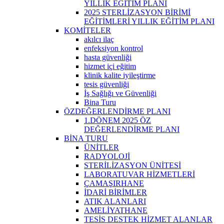
YILLIK EĞİTİM PLANI
2025 STERLİZASYON BİRİMİ
EĞİTİMLERİ YILLIK EĞİTİM PLANI
KOMİTELER
akılcı ilaç
enfeksiyon kontrol
hasta güvenliği
hizmet içi eğitim
klinik kalite iyileştirme
tesis güvenliği
İş Sağlığı ve Güvenliği
Bina Turu
ÖZDEĞERLENDİRME PLANI
1.DÖNEM 2025 ÖZ
DEĞERLENDİRME PLANI
BİNA TURU
ÜNİTLER
RADYOLOJİ
STERİLİZASYON ÜNİTESİ
LABORATUVAR HİZMETLERİ
ÇAMAŞIRHANE
İDARİ BİRİMLER
ATIK ALANLARI
AMELİYATHANE
TESİS DESTEK HİZMET ALANLAR