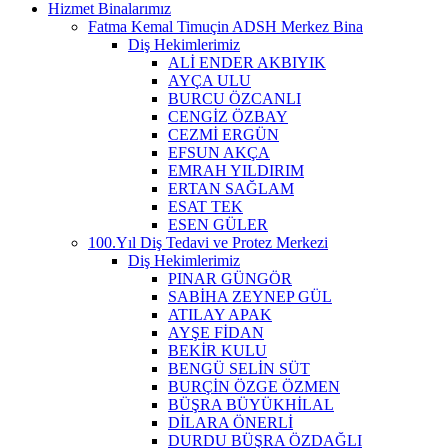
Hizmet Binalarımız
Fatma Kemal Timuçin ADSH Merkez Bina
Diş Hekimlerimiz
ALİ ENDER AKBIYIK
AYÇA ULU
BURCU ÖZCANLI
CENGİZ ÖZBAY
CEZMİ ERGÜN
EFSUN AKÇA
EMRAH YILDIRIM
ERTAN SAĞLAM
ESAT TEK
ESEN GÜLER
100.Yıl Diş Tedavi ve Protez Merkezi
Diş Hekimlerimiz
PINAR GÜNGÖR
SABİHA ZEYNEP GÜL
ATILAY APAK
AYŞE FİDAN
BEKİR KULU
BENGÜ SELİN SÜT
BURÇİN ÖZGE ÖZMEN
BÜŞRA BÜYÜKHİLAL
DİLARA ÖNERLİ
DURDU BÜŞRA ÖZDAĞLI