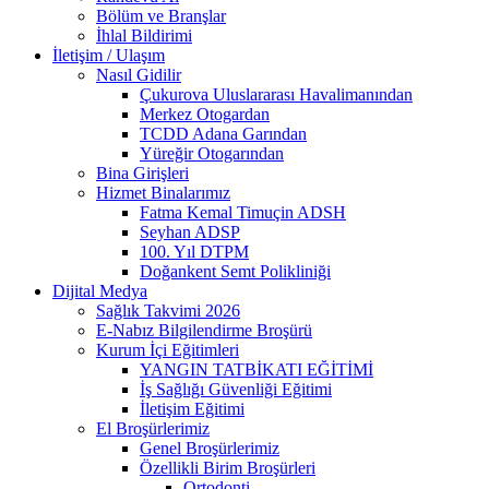
Bölüm ve Branşlar
İhlal Bildirimi
İletişim / Ulaşım
Nasıl Gidilir
Çukurova Uluslararası Havalimanından
Merkez Otogardan
TCDD Adana Garından
Yüreğir Otogarından
Bina Girişleri
Hizmet Binalarımız
Fatma Kemal Timuçin ADSH
Seyhan ADSP
100. Yıl DTPM
Doğankent Semt Polikliniği
Dijital Medya
Sağlık Takvimi 2026
E-Nabız Bilgilendirme Broşürü
Kurum İçi Eğitimleri
YANGIN TATBİKATI EĞİTİMİ
İş Sağlığı Güvenliği Eğitimi
İletişim Eğitimi
El Broşürlerimiz
Genel Broşürlerimiz
Özellikli Birim Broşürleri
Ortodonti