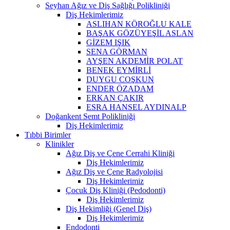
Seyhan Ağız ve Diş Sağlığı Polikliniği
Diş Hekimlerimiz
ASLIHAN KÖROĞLU KALE
BAŞAK GÖZÜYEŞİL ASLAN
GİZEM IŞIK
SENA GÖRMAN
AYŞEN AKDEMİR POLAT
BENEK EYMİRLİ
DUYGU COŞKUN
ENDER ÖZADAM
ERKAN ÇAKIR
ESRA HANSEL AYDINALP
Doğankent Semt Polikliniği
Diş Hekimlerimiz
Tıbbi Birimler
Klinikler
Ağız Diş ve Çene Cerrahi Kliniği
Diş Hekimlerimiz
Ağız Diş ve Çene Radyolojisi
Diş Hekimlerimiz
Çocuk Diş Kliniği (Pedodonti)
Diş Hekimlerimiz
Diş Hekimliği (Genel Diş)
Diş Hekimlerimiz
Endodonti