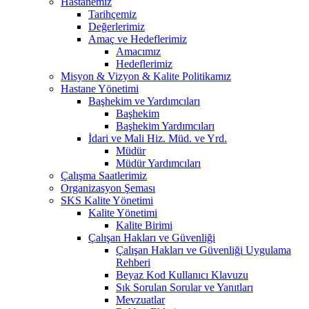
Hastanemiz
Tarihçemiz
Değerlerimiz
Amaç ve Hedeflerimiz
Amacımız
Hedeflerimiz
Misyon & Vizyon & Kalite Politikamız
Hastane Yönetimi
Başhekim ve Yardımcıları
Başhekim
Başhekim Yardımcıları
İdari ve Mali Hiz. Müd. ve Yrd.
Müdür
Müdür Yardımcıları
Çalışma Saatlerimiz
Organizasyon Şeması
SKS Kalite Yönetimi
Kalite Yönetimi
Kalite Birimi
Çalışan Hakları ve Güvenliği
Çalışan Hakları ve Güvenliği Uygulama
Rehberi
Beyaz Kod Kullanıcı Klavuzu
Sık Sorulan Sorular ve Yanıtları
Mevzuatlar