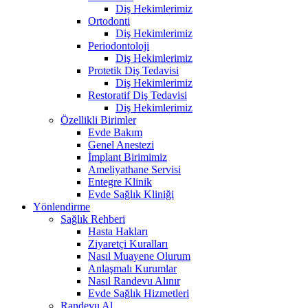
Diş Hekimlerimiz
Ortodonti
Diş Hekimlerimiz
Periodontoloji
Diş Hekimlerimiz
Protetik Diş Tedavisi
Diş Hekimlerimiz
Restoratif Diş Tedavisi
Diş Hekimlerimiz
Özellikli Birimler
Evde Bakım
Genel Anestezi
İmplant Birimimiz
Ameliyathane Servisi
Entegre Klinik
Evde Sağlık Kliniği
Yönlendirme
Sağlık Rehberi
Hasta Hakları
Ziyaretçi Kuralları
Nasıl Muayene Olurum
Anlaşmalı Kurumlar
Nasıl Randevu Alınır
Evde Sağlık Hizmetleri
Randevu Al