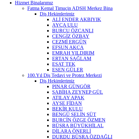
Hizmet Binalarımız
Fatma Kemal Timuçin ADSH Merkez Bina
Diş Hekimlerimiz
ALİ ENDER AKBIYIK
AYÇA ULU
BURCU ÖZCANLI
CENGİZ ÖZBAY
CEZMİ ERGÜN
EFSUN AKÇA
EMRAH YILDIRIM
ERTAN SAĞLAM
ESAT TEK
ESEN GÜLER
100.Yıl Diş Tedavi ve Protez Merkezi
Diş Hekimlerimiz
PINAR GÜNGÖR
SABİHA ZEYNEP GÜL
ATILAY APAK
AYŞE FİDAN
BEKİR KULU
BENGÜ SELİN SÜT
BURÇİN ÖZGE ÖZMEN
BÜŞRA BÜYÜKHİLAL
DİLARA ÖNERLİ
DURDU BÜŞRA ÖZDAĞLI