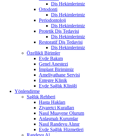
Diş Hekimlerimiz
Ortodonti
Diş Hekimlerimiz
Periodontoloji
Diş Hekimlerimiz
Protetik Diş Tedavisi
Diş Hekimlerimiz
Restoratif Diş Tedavisi
Diş Hekimlerimiz
Özellikli Birimler
Evde Bakım
Genel Anestezi
İmplant Birimimiz
Ameliyathane Servisi
Entegre Klinik
Evde Sağlık Kliniği
Yönlendirme
Sağlık Rehberi
Hasta Hakları
Ziyaretçi Kuralları
Nasıl Muayene Olurum
Anlaşmalı Kurumlar
Nasıl Randevu Alınır
Evde Sağlık Hizmetleri
Randevu Al