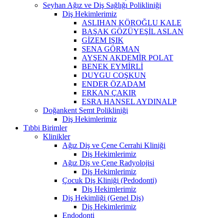
Seyhan Ağız ve Diş Sağlığı Polikliniği
Diş Hekimlerimiz
ASLIHAN KÖROĞLU KALE
BAŞAK GÖZÜYEŞİL ASLAN
GİZEM IŞIK
SENA GÖRMAN
AYŞEN AKDEMİR POLAT
BENEK EYMİRLİ
DUYGU COŞKUN
ENDER ÖZADAM
ERKAN ÇAKIR
ESRA HANSEL AYDINALP
Doğankent Semt Polikliniği
Diş Hekimlerimiz
Tıbbi Birimler
Klinikler
Ağız Diş ve Çene Cerrahi Kliniği
Diş Hekimlerimiz
Ağız Diş ve Çene Radyolojisi
Diş Hekimlerimiz
Çocuk Diş Kliniği (Pedodonti)
Diş Hekimlerimiz
Diş Hekimliği (Genel Diş)
Diş Hekimlerimiz
Endodonti