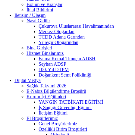
Bölüm ve Branşlar
İhlal Bildirimi
İletişim / Ulaşım
Nasıl Gidilir
Çukurova Uluslararası Havalimanından
Merkez Otogardan
TCDD Adana Garından
Yüreğir Otogarından
Bina Girişleri
Hizmet Binalarımız
Fatma Kemal Timuçin ADSH
Seyhan ADSP
100. Yıl DTPM
Doğankent Semt Polikliniği
Dijital Medya
Sağlık Takvimi 2026
E-Nabız Bilgilendirme Broşürü
Kurum İçi Eğitimleri
YANGIN TATBİKATI EĞİTİMİ
İş Sağlığı Güvenliği Eğitimi
İletişim Eğitimi
El Broşürlerimiz
Genel Broşürlerimiz
Özellikli Birim Broşürleri
Ortodonti