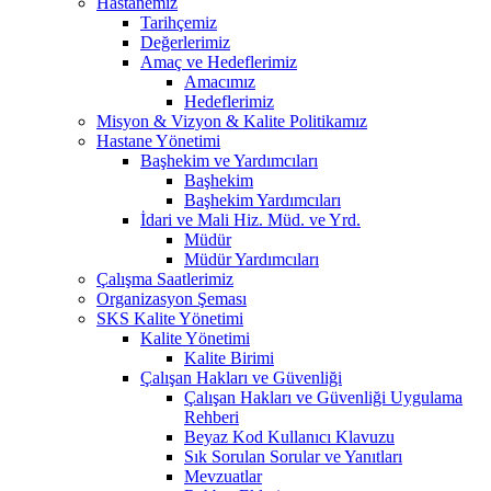
Hastanemiz
Tarihçemiz
Değerlerimiz
Amaç ve Hedeflerimiz
Amacımız
Hedeflerimiz
Misyon & Vizyon & Kalite Politikamız
Hastane Yönetimi
Başhekim ve Yardımcıları
Başhekim
Başhekim Yardımcıları
İdari ve Mali Hiz. Müd. ve Yrd.
Müdür
Müdür Yardımcıları
Çalışma Saatlerimiz
Organizasyon Şeması
SKS Kalite Yönetimi
Kalite Yönetimi
Kalite Birimi
Çalışan Hakları ve Güvenliği
Çalışan Hakları ve Güvenliği Uygulama
Rehberi
Beyaz Kod Kullanıcı Klavuzu
Sık Sorulan Sorular ve Yanıtları
Mevzuatlar