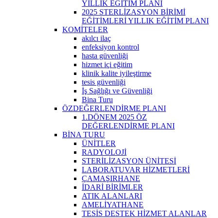
YILLIK EĞİTİM PLANI
2025 STERLİZASYON BİRİMİ
EĞİTİMLERİ YILLIK EĞİTİM PLANI
KOMİTELER
akılcı ilaç
enfeksiyon kontrol
hasta güvenliği
hizmet içi eğitim
klinik kalite iyileştirme
tesis güvenliği
İş Sağlığı ve Güvenliği
Bina Turu
ÖZDEĞERLENDİRME PLANI
1.DÖNEM 2025 ÖZ
DEĞERLENDİRME PLANI
BİNA TURU
ÜNİTLER
RADYOLOJİ
STERİLİZASYON ÜNİTESİ
LABORATUVAR HİZMETLERİ
ÇAMAŞIRHANE
İDARİ BİRİMLER
ATIK ALANLARI
AMELİYATHANE
TESİS DESTEK HİZMET ALANLAR