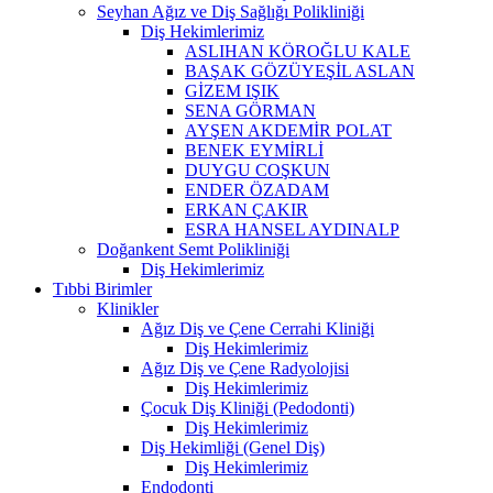
Seyhan Ağız ve Diş Sağlığı Polikliniği
Diş Hekimlerimiz
ASLIHAN KÖROĞLU KALE
BAŞAK GÖZÜYEŞİL ASLAN
GİZEM IŞIK
SENA GÖRMAN
AYŞEN AKDEMİR POLAT
BENEK EYMİRLİ
DUYGU COŞKUN
ENDER ÖZADAM
ERKAN ÇAKIR
ESRA HANSEL AYDINALP
Doğankent Semt Polikliniği
Diş Hekimlerimiz
Tıbbi Birimler
Klinikler
Ağız Diş ve Çene Cerrahi Kliniği
Diş Hekimlerimiz
Ağız Diş ve Çene Radyolojisi
Diş Hekimlerimiz
Çocuk Diş Kliniği (Pedodonti)
Diş Hekimlerimiz
Diş Hekimliği (Genel Diş)
Diş Hekimlerimiz
Endodonti