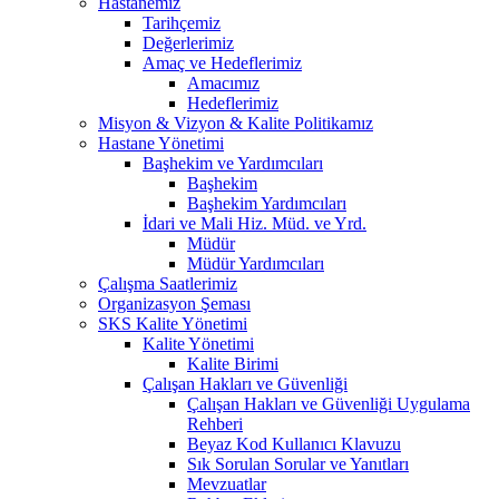
Hastanemiz
Tarihçemiz
Değerlerimiz
Amaç ve Hedeflerimiz
Amacımız
Hedeflerimiz
Misyon & Vizyon & Kalite Politikamız
Hastane Yönetimi
Başhekim ve Yardımcıları
Başhekim
Başhekim Yardımcıları
İdari ve Mali Hiz. Müd. ve Yrd.
Müdür
Müdür Yardımcıları
Çalışma Saatlerimiz
Organizasyon Şeması
SKS Kalite Yönetimi
Kalite Yönetimi
Kalite Birimi
Çalışan Hakları ve Güvenliği
Çalışan Hakları ve Güvenliği Uygulama
Rehberi
Beyaz Kod Kullanıcı Klavuzu
Sık Sorulan Sorular ve Yanıtları
Mevzuatlar