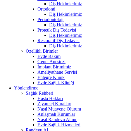
Diş Hekimlerimiz
Ortodonti
Diş Hekimlerimiz
Periodontoloji
Diş Hekimlerimiz
Protetik Diş Tedavisi
Diş Hekimlerimiz
Restoratif Diş Tedavisi
Diş Hekimlerimiz
Özellikli Birimler
Evde Bakım
Genel Anestezi
İmplant Birimimiz
Ameliyathane Servisi
Entegre Klinik
Evde Sağlık Kliniği
Yönlendirme
Sağlık Rehberi
Hasta Hakları
Ziyaretçi Kuralları
Nasıl Muayene Olurum
Anlaşmalı Kurumlar
Nasıl Randevu Alınır
Evde Sağlık Hizmetleri
Randevu Al