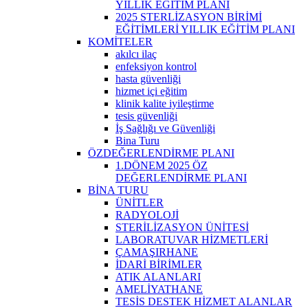
YILLIK EĞİTİM PLANI
2025 STERLİZASYON BİRİMİ
EĞİTİMLERİ YILLIK EĞİTİM PLANI
KOMİTELER
akılcı ilaç
enfeksiyon kontrol
hasta güvenliği
hizmet içi eğitim
klinik kalite iyileştirme
tesis güvenliği
İş Sağlığı ve Güvenliği
Bina Turu
ÖZDEĞERLENDİRME PLANI
1.DÖNEM 2025 ÖZ
DEĞERLENDİRME PLANI
BİNA TURU
ÜNİTLER
RADYOLOJİ
STERİLİZASYON ÜNİTESİ
LABORATUVAR HİZMETLERİ
ÇAMAŞIRHANE
İDARİ BİRİMLER
ATIK ALANLARI
AMELİYATHANE
TESİS DESTEK HİZMET ALANLAR