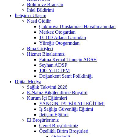
Bölüm ve Branşlar
İhlal Bildirimi
İletişim / Ulaşım
Nasıl Gidilir
Çukurova Uluslararası Havalimanından
Merkez Otogardan
TCDD Adana Garından
Yüreğir Otogarından
Bina Girişleri
Hizmet Binalarımız
Fatma Kemal Timuçin ADSH
Seyhan ADSP
100. Yıl DTPM
Doğankent Semt Polikliniği
Dijital Medya
Sağlık Takvimi 2026
E-Nabız Bilgilendirme Broşürü
Kurum İçi Eğitimleri
YANGIN TATBİKATI EĞİTİMİ
İş Sağlığı Güvenliği Eğitimi
İletişim Eğitimi
El Broşürlerimiz
Genel Broşürlerimiz
Özellikli Birim Broşürleri
Ortodonti