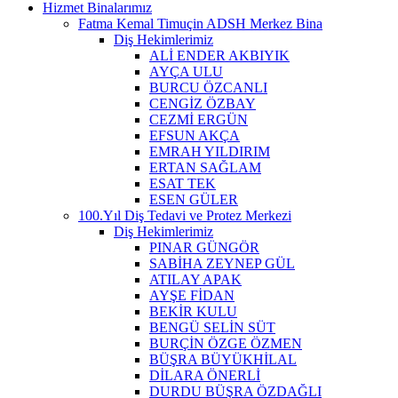
Hizmet Binalarımız
Fatma Kemal Timuçin ADSH Merkez Bina
Diş Hekimlerimiz
ALİ ENDER AKBIYIK
AYÇA ULU
BURCU ÖZCANLI
CENGİZ ÖZBAY
CEZMİ ERGÜN
EFSUN AKÇA
EMRAH YILDIRIM
ERTAN SAĞLAM
ESAT TEK
ESEN GÜLER
100.Yıl Diş Tedavi ve Protez Merkezi
Diş Hekimlerimiz
PINAR GÜNGÖR
SABİHA ZEYNEP GÜL
ATILAY APAK
AYŞE FİDAN
BEKİR KULU
BENGÜ SELİN SÜT
BURÇİN ÖZGE ÖZMEN
BÜŞRA BÜYÜKHİLAL
DİLARA ÖNERLİ
DURDU BÜŞRA ÖZDAĞLI