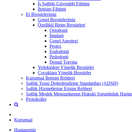
İş Sağlığı Güvenliği Eğitimi
İletişim Eğitimi
El Broşürlerimiz
Genel Broşürlerimiz
Özellikli Birim Broşürleri
Ortodonti
İmplant
Genel Anestezi
Protez
Endodonti
Pedodonti
Dental Travma
Yetişkinlere Yönelik Broşürler
Çocuklara Yönelik Broşürler
Kurumsal İletişim Rehberi
Sağlık Tesisi Değerlendirme Standartları (ADSH)
Sağlık Hizmetlerine Erişim Rehberi
Sağlık Meslek Mensuplarının Hukuki Sorumluluk Harita
Protokoller
Kurumsal
Hastanemiz