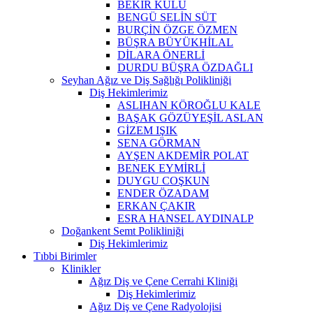
BEKİR KULU
BENGÜ SELİN SÜT
BURÇİN ÖZGE ÖZMEN
BÜŞRA BÜYÜKHİLAL
DİLARA ÖNERLİ
DURDU BÜŞRA ÖZDAĞLI
Seyhan Ağız ve Diş Sağlığı Polikliniği
Diş Hekimlerimiz
ASLIHAN KÖROĞLU KALE
BAŞAK GÖZÜYEŞİL ASLAN
GİZEM IŞIK
SENA GÖRMAN
AYŞEN AKDEMİR POLAT
BENEK EYMİRLİ
DUYGU COŞKUN
ENDER ÖZADAM
ERKAN ÇAKIR
ESRA HANSEL AYDINALP
Doğankent Semt Polikliniği
Diş Hekimlerimiz
Tıbbi Birimler
Klinikler
Ağız Diş ve Çene Cerrahi Kliniği
Diş Hekimlerimiz
Ağız Diş ve Çene Radyolojisi