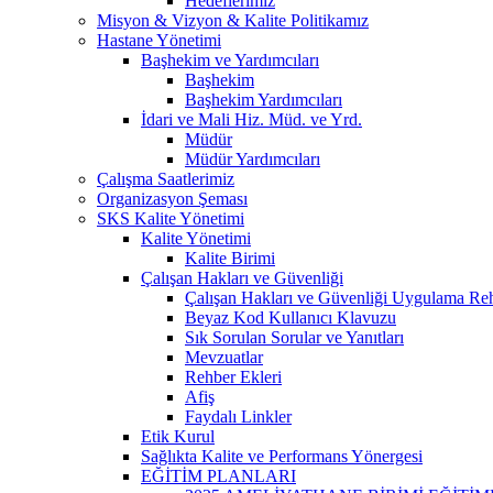
Hedeflerimiz
Misyon & Vizyon & Kalite Politikamız
Hastane Yönetimi
Başhekim ve Yardımcıları
Başhekim
Başhekim Yardımcıları
İdari ve Mali Hiz. Müd. ve Yrd.
Müdür
Müdür Yardımcıları
Çalışma Saatlerimiz
Organizasyon Şeması
SKS Kalite Yönetimi
Kalite Yönetimi
Kalite Birimi
Çalışan Hakları ve Güvenliği
Çalışan Hakları ve Güvenliği Uygulama Re
Beyaz Kod Kullanıcı Klavuzu
Sık Sorulan Sorular ve Yanıtları
Mevzuatlar
Rehber Ekleri
Afiş
Faydalı Linkler
Etik Kurul
Sağlıkta Kalite ve Performans Yönergesi
EĞİTİM PLANLARI