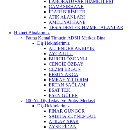
LABORATUVAR HİZMETLERİ
ÇAMAŞIRHANE
İDARİ BİRİMLER
ATIK ALANLARI
AMELİYATHANE
TESİS DESTEK HİZMET ALANLAR
Hizmet Binalarımız
Fatma Kemal Timuçin ADSH Merkez Bina
Diş Hekimlerimiz
ALİ ENDER AKBIYIK
AYÇA ULU
BURCU ÖZCANLI
CENGİZ ÖZBAY
CEZMİ ERGÜN
EFSUN AKÇA
EMRAH YILDIRIM
ERTAN SAĞLAM
ESAT TEK
ESEN GÜLER
100.Yıl Diş Tedavi ve Protez Merkezi
Diş Hekimlerimiz
PINAR GÜNGÖR
SABİHA ZEYNEP GÜL
ATILAY APAK
AYŞE FİDAN