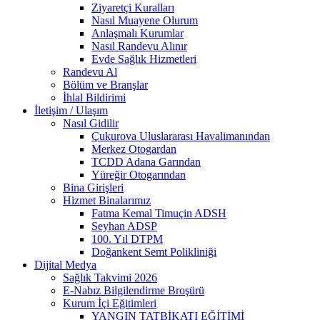
Ziyaretçi Kuralları
Nasıl Muayene Olurum
Anlaşmalı Kurumlar
Nasıl Randevu Alınır
Evde Sağlık Hizmetleri
Randevu Al
Bölüm ve Branşlar
İhlal Bildirimi
İletişim / Ulaşım
Nasıl Gidilir
Çukurova Uluslararası Havalimanından
Merkez Otogardan
TCDD Adana Garından
Yüreğir Otogarından
Bina Girişleri
Hizmet Binalarımız
Fatma Kemal Timuçin ADSH
Seyhan ADSP
100. Yıl DTPM
Doğankent Semt Polikliniği
Dijital Medya
Sağlık Takvimi 2026
E-Nabız Bilgilendirme Broşürü
Kurum İçi Eğitimleri
YANGIN TATBİKATI EĞİTİMİ