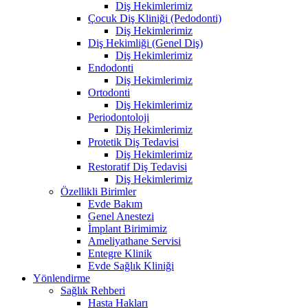
Diş Hekimlerimiz
Çocuk Diş Kliniği (Pedodonti)
Diş Hekimlerimiz
Diş Hekimliği (Genel Diş)
Diş Hekimlerimiz
Endodonti
Diş Hekimlerimiz
Ortodonti
Diş Hekimlerimiz
Periodontoloji
Diş Hekimlerimiz
Protetik Diş Tedavisi
Diş Hekimlerimiz
Restoratif Diş Tedavisi
Diş Hekimlerimiz
Özellikli Birimler
Evde Bakım
Genel Anestezi
İmplant Birimimiz
Ameliyathane Servisi
Entegre Klinik
Evde Sağlık Kliniği
Yönlendirme
Sağlık Rehberi
Hasta Hakları