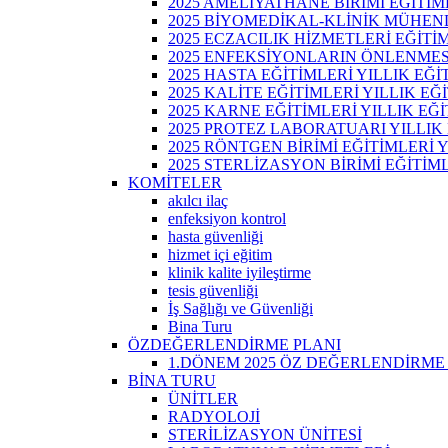
2025 AMELİYATHANE BİRİMİ EĞİTİM
2025 BİYOMEDİKAL-KLİNİK MÜHENDİ
2025 ECZACILIK HİZMETLERİ EĞİTİM
2025 ENFEKSİYONLARIN ÖNLENMESİ
2025 HASTA EĞİTİMLERİ YILLIK EĞİ
2025 KALİTE EĞİTİMLERİ YILLIK EĞ
2025 KARNE EĞİTİMLERİ YILLIK EĞİ
2025 PROTEZ LABORATUARI YILLIK 
2025 RÖNTGEN BİRİMİ EĞİTİMLERİ Y
2025 STERLİZASYON BİRİMİ EĞİTİML
KOMİTELER
akılcı ilaç
enfeksiyon kontrol
hasta güvenliği
hizmet içi eğitim
klinik kalite iyileştirme
tesis güvenliği
İş Sağlığı ve Güvenliği
Bina Turu
ÖZDEĞERLENDİRME PLANI
1.DÖNEM 2025 ÖZ DEĞERLENDİRME
BİNA TURU
ÜNİTLER
RADYOLOJİ
STERİLİZASYON ÜNİTESİ