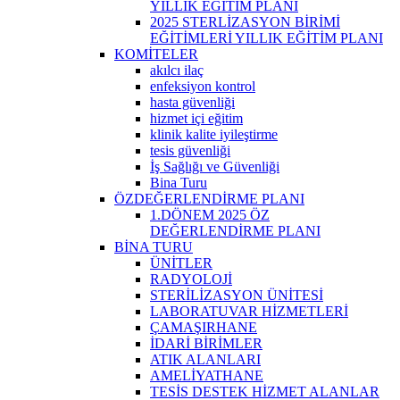
YILLIK EĞİTİM PLANI
2025 STERLİZASYON BİRİMİ
EĞİTİMLERİ YILLIK EĞİTİM PLANI
KOMİTELER
akılcı ilaç
enfeksiyon kontrol
hasta güvenliği
hizmet içi eğitim
klinik kalite iyileştirme
tesis güvenliği
İş Sağlığı ve Güvenliği
Bina Turu
ÖZDEĞERLENDİRME PLANI
1.DÖNEM 2025 ÖZ
DEĞERLENDİRME PLANI
BİNA TURU
ÜNİTLER
RADYOLOJİ
STERİLİZASYON ÜNİTESİ
LABORATUVAR HİZMETLERİ
ÇAMAŞIRHANE
İDARİ BİRİMLER
ATIK ALANLARI
AMELİYATHANE
TESİS DESTEK HİZMET ALANLAR