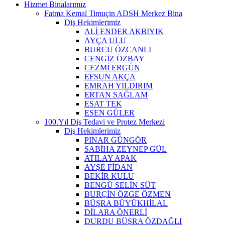
Hizmet Binalarımız
Fatma Kemal Timuçin ADSH Merkez Bina
Diş Hekimlerimiz
ALİ ENDER AKBIYIK
AYÇA ULU
BURCU ÖZCANLI
CENGİZ ÖZBAY
CEZMİ ERGÜN
EFSUN AKÇA
EMRAH YILDIRIM
ERTAN SAĞLAM
ESAT TEK
ESEN GÜLER
100.Yıl Diş Tedavi ve Protez Merkezi
Diş Hekimlerimiz
PINAR GÜNGÖR
SABİHA ZEYNEP GÜL
ATILAY APAK
AYŞE FİDAN
BEKİR KULU
BENGÜ SELİN SÜT
BURÇİN ÖZGE ÖZMEN
BÜŞRA BÜYÜKHİLAL
DİLARA ÖNERLİ
DURDU BÜŞRA ÖZDAĞLI