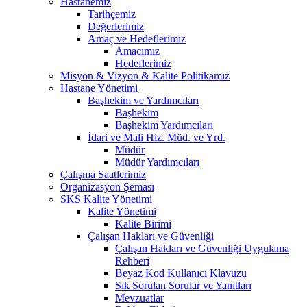
Hastanemiz
Tarihçemiz
Değerlerimiz
Amaç ve Hedeflerimiz
Amacımız
Hedeflerimiz
Misyon & Vizyon & Kalite Politikamız
Hastane Yönetimi
Başhekim ve Yardımcıları
Başhekim
Başhekim Yardımcıları
İdari ve Mali Hiz. Müd. ve Yrd.
Müdür
Müdür Yardımcıları
Çalışma Saatlerimiz
Organizasyon Şeması
SKS Kalite Yönetimi
Kalite Yönetimi
Kalite Birimi
Çalışan Hakları ve Güvenliği
Çalışan Hakları ve Güvenliği Uygulama
Rehberi
Beyaz Kod Kullanıcı Klavuzu
Sık Sorulan Sorular ve Yanıtları
Mevzuatlar