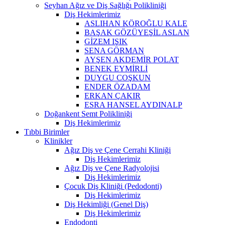
Seyhan Ağız ve Diş Sağlığı Polikliniği
Diş Hekimlerimiz
ASLIHAN KÖROĞLU KALE
BAŞAK GÖZÜYEŞİL ASLAN
GİZEM IŞIK
SENA GÖRMAN
AYŞEN AKDEMİR POLAT
BENEK EYMİRLİ
DUYGU COŞKUN
ENDER ÖZADAM
ERKAN ÇAKIR
ESRA HANSEL AYDINALP
Doğankent Semt Polikliniği
Diş Hekimlerimiz
Tıbbi Birimler
Klinikler
Ağız Diş ve Çene Cerrahi Kliniği
Diş Hekimlerimiz
Ağız Diş ve Çene Radyolojisi
Diş Hekimlerimiz
Çocuk Diş Kliniği (Pedodonti)
Diş Hekimlerimiz
Diş Hekimliği (Genel Diş)
Diş Hekimlerimiz
Endodonti