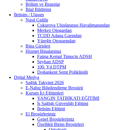
Bölüm ve Branşlar
İhlal Bildirimi
İletişim / Ulaşım
Nasıl Gidilir
Çukurova Uluslararası Havalimanından
Merkez Otogardan
TCDD Adana Garından
Yüreğir Otogarından
Bina Girişleri
Hizmet Binalarımız
Fatma Kemal Timuçin ADSH
Seyhan ADSP
100. Yıl DTPM
Doğankent Semt Polikliniği
Dijital Medya
Sağlık Takvimi 2026
E-Nabız Bilgilendirme Broşürü
Kurum İçi Eğitimleri
YANGIN TATBİKATI EĞİTİMİ
İş Sağlığı Güvenliği Eğitimi
İletişim Eğitimi
El Broşürlerimiz
Genel Broşürlerimiz
Özellikli Birim Broşürleri
Ortodonti