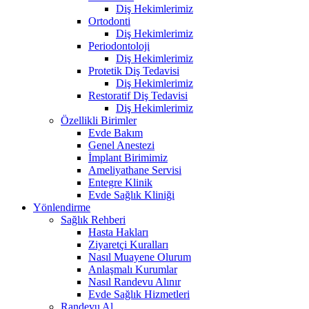
Diş Hekimlerimiz
Ortodonti
Diş Hekimlerimiz
Periodontoloji
Diş Hekimlerimiz
Protetik Diş Tedavisi
Diş Hekimlerimiz
Restoratif Diş Tedavisi
Diş Hekimlerimiz
Özellikli Birimler
Evde Bakım
Genel Anestezi
İmplant Birimimiz
Ameliyathane Servisi
Entegre Klinik
Evde Sağlık Kliniği
Yönlendirme
Sağlık Rehberi
Hasta Hakları
Ziyaretçi Kuralları
Nasıl Muayene Olurum
Anlaşmalı Kurumlar
Nasıl Randevu Alınır
Evde Sağlık Hizmetleri
Randevu Al