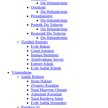
Diş Hekimlerimiz
Ortodonti
Diş Hekimlerimiz
Periodontoloji
Diş Hekimlerimiz
Protetik Diş Tedavisi
Diş Hekimlerimiz
Restoratif Diş Tedavisi
Diş Hekimlerimiz
Özellikli Birimler
Evde Bakım
Genel Anestezi
İmplant Birimimiz
Ameliyathane Servisi
Entegre Klinik
Evde Sağlık Kliniği
Yönlendirme
Sağlık Rehberi
Hasta Hakları
Ziyaretçi Kuralları
Nasıl Muayene Olurum
Anlaşmalı Kurumlar
Nasıl Randevu Alınır
Evde Sağlık Hizmetleri
Randevu Al