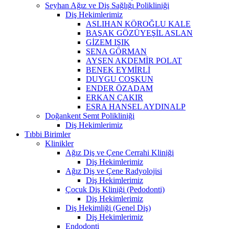
Seyhan Ağız ve Diş Sağlığı Polikliniği
Diş Hekimlerimiz
ASLIHAN KÖROĞLU KALE
BAŞAK GÖZÜYEŞİL ASLAN
GİZEM IŞIK
SENA GÖRMAN
AYŞEN AKDEMİR POLAT
BENEK EYMİRLİ
DUYGU COŞKUN
ENDER ÖZADAM
ERKAN ÇAKIR
ESRA HANSEL AYDINALP
Doğankent Semt Polikliniği
Diş Hekimlerimiz
Tıbbi Birimler
Klinikler
Ağız Diş ve Çene Cerrahi Kliniği
Diş Hekimlerimiz
Ağız Diş ve Çene Radyolojisi
Diş Hekimlerimiz
Çocuk Diş Kliniği (Pedodonti)
Diş Hekimlerimiz
Diş Hekimliği (Genel Diş)
Diş Hekimlerimiz
Endodonti