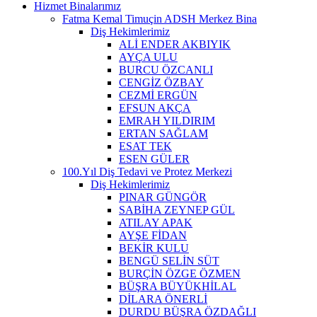
Hizmet Binalarımız
Fatma Kemal Timuçin ADSH Merkez Bina
Diş Hekimlerimiz
ALİ ENDER AKBIYIK
AYÇA ULU
BURCU ÖZCANLI
CENGİZ ÖZBAY
CEZMİ ERGÜN
EFSUN AKÇA
EMRAH YILDIRIM
ERTAN SAĞLAM
ESAT TEK
ESEN GÜLER
100.Yıl Diş Tedavi ve Protez Merkezi
Diş Hekimlerimiz
PINAR GÜNGÖR
SABİHA ZEYNEP GÜL
ATILAY APAK
AYŞE FİDAN
BEKİR KULU
BENGÜ SELİN SÜT
BURÇİN ÖZGE ÖZMEN
BÜŞRA BÜYÜKHİLAL
DİLARA ÖNERLİ
DURDU BÜŞRA ÖZDAĞLI