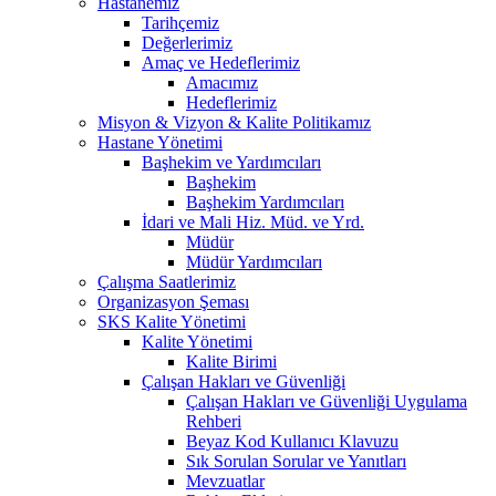
Hastanemiz
Tarihçemiz
Değerlerimiz
Amaç ve Hedeflerimiz
Amacımız
Hedeflerimiz
Misyon & Vizyon & Kalite Politikamız
Hastane Yönetimi
Başhekim ve Yardımcıları
Başhekim
Başhekim Yardımcıları
İdari ve Mali Hiz. Müd. ve Yrd.
Müdür
Müdür Yardımcıları
Çalışma Saatlerimiz
Organizasyon Şeması
SKS Kalite Yönetimi
Kalite Yönetimi
Kalite Birimi
Çalışan Hakları ve Güvenliği
Çalışan Hakları ve Güvenliği Uygulama
Rehberi
Beyaz Kod Kullanıcı Klavuzu
Sık Sorulan Sorular ve Yanıtları
Mevzuatlar