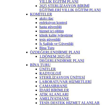
YILLIK EĞİTİM PLANI
2025 STERLİZASYON BİRİMİ
EĞİTİMLERİ YILLIK EĞİTİM PLANI
KOMİTELER
akılcı ilaç
enfeksiyon kontrol
hasta güvenliği
hizmet içi eğitim
klinik kalite iyileştirme
tesis güvenliği
İş Sağlığı ve Güvenliği
Bina Turu
ÖZDEĞERLENDİRME PLANI
1.DÖNEM 2025 ÖZ
DEĞERLENDİRME PLANI
BİNA TURU
ÜNİTLER
RADYOLOJİ
STERİLİZASYON ÜNİTESİ
LABORATUVAR HİZMETLERİ
ÇAMAŞIRHANE
İDARİ BİRİMLER
ATIK ALANLARI
AMELİYATHANE
TESİS DESTEK HİZMET ALANLAR