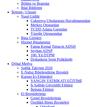
Bölüm ve Branşlar
İhlal Bildirimi
İletişim / Ulaşım
Nasıl Gidilir
Çukurova Uluslararası Havalimanından
Merkez Otogardan
TCDD Adana Garından
Yüreğir Otogarından
Bina Girişleri
Hizmet Binalarımız
Fatma Kemal Timuçin ADSH
Seyhan ADSP
100. Yıl DTPM
Doğankent Semt Polikliniği
Dijital Medya
Sağlık Takvimi 2026
E-Nabız Bilgilendirme Broşürü
Kurum İçi Eğitimleri
YANGIN TATBİKATI EĞİTİMİ
İş Sağlığı Güvenliği Eğitimi
İletişim Eğitimi
El Broşürlerimiz
Genel Broşürlerimiz
Özellikli Birim Broşürleri
Ortodonti